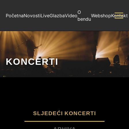
O
Početna
Novosti
Live
Glazba
Video
Webshop
Kontakt
bendu
KONCERTI
SLJEDEĆI KONCERTI