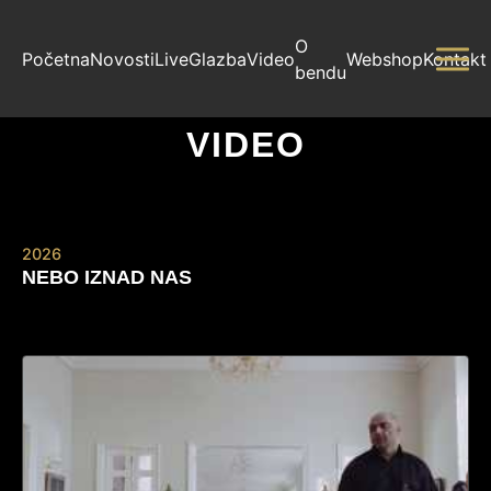
O
Početna
Novosti
Live
Glazba
Video
Webshop
Kontakt
bendu
VIDEO
2026
NEBO IZNAD NAS