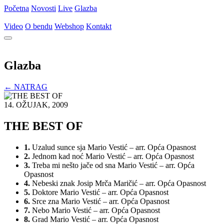
Početna
Novosti
Live
Glazba
Video
O bendu
Webshop
Kontakt
Glazba
← NATRAG
14. OŽUJAK, 2009
THE BEST OF
1.
Uzalud sunce sja
Mario Vestić – arr. Opća Opasnost
2.
Jednom kad noć
Mario Vestić – arr. Opća Opasnost
3.
Treba mi nešto jače od sna
Mario Vestić – arr. Opća
Opasnost
4.
Nebeski znak
Josip Mrča Maričić – arr. Opća Opasnost
5.
Doktore
Mario Vestić – arr. Opća Opasnost
6.
Srce zna
Mario Vestić – arr. Opća Opasnost
7.
Nebo
Mario Vestić – arr. Opća Opasnost
8.
Grad
Mario Vestić – arr. Opća Opasnost