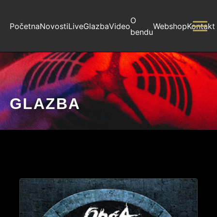
O
Početna
Novosti
Live
Glazba
Video
Webshop
Kontakt
bendu
GLAZBA