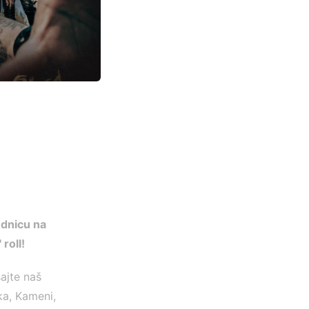
ludnicu na
roll!
ajte naš
ka, Kameni,