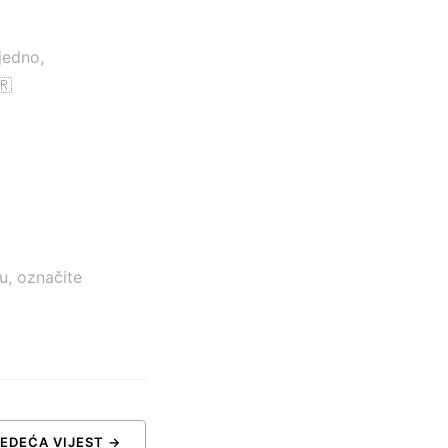
jedno,
🇷
u, označite
JEDEĆA VIJEST →