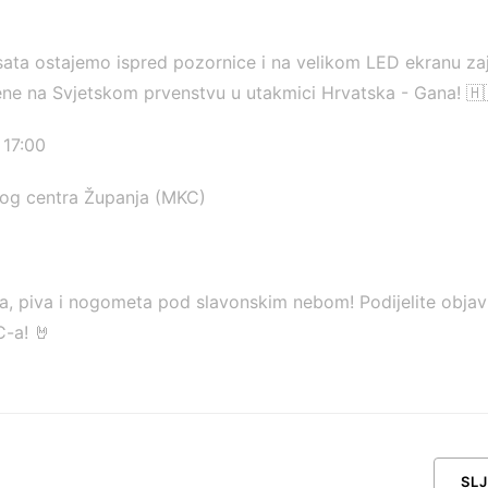
ta ostajemo ispred pozornice i na velikom LED ekranu za
ene na Svjetskom prvenstvu u utakmici Hrvatska - Gana! 🇭
 17:00
nog centra Županja (MKC)
a, piva i nogometa pod slavonskim nebom! Podijelite objav
C-a! 🤘
SL