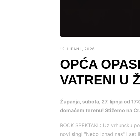
12. LIPANJ, 2026
OPĆA OPASN
VATRENI U 
Županja, subota, 27. lipnja od 17:
domaćem terenu! Stižemo na Craft 
ROCK SPEKTAKL: Uz vrhunsku ponu
novi singl "Nebo iznad nas" i set