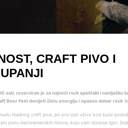
OST, CRAFT PIVO I
ŽUPANJI
00 sati, rezerviran je za najveći rock spektakl i navijačku 
Beer Fest donijeti čistu energiju i opasno dobar rock 'n' 
du hladnog craft piva, po prvi put uživo kod kuće posluš
 listu punu bezvremenskih hitova, koju vam donose Igor, Soj